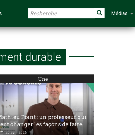
s
Médias
ment durable
Une
athieu Point : un professeur qui
eut changer les façons de faire
20 avril 2026