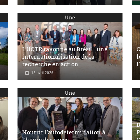
Une
L’UQTR rayonne au Brésil : une
C
internationalisation de la
l
recherche en action
l
15 avril 2026
Une
D
Nourrir l’autodétermination à
P
l’heure des repas
G