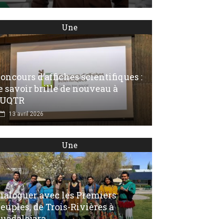
Une
oncours d’affiches scientifiques :
e savoir brille de nouveau à
’UQTR
13 avril 2026
Une
ialoguer avec les Premiers
euples, de Trois-Rivières à
uadalajara