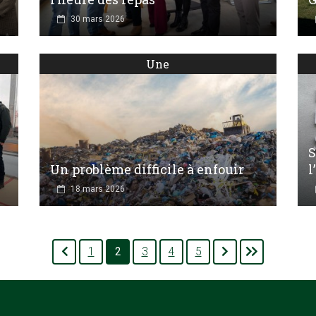
30 mars 2026
Une
S
Un problème difficile à enfouir
l
18 mars 2026
1
2
3
4
5