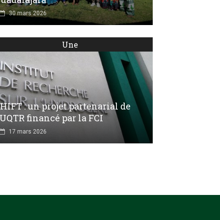
30 mars 2026
Une
HIFT : un projet partenarial de
’UQTR financé par la FCI
17 mars 2026