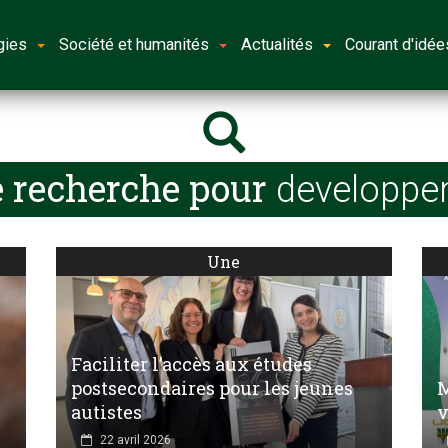
gies
Société et humanités
Actualités
Courant d'idée
e recherche pour
developpe
Une
Faciliter l’accès aux études
postsecondaires pour les jeunes
M
autistes
v
22 avril 2026