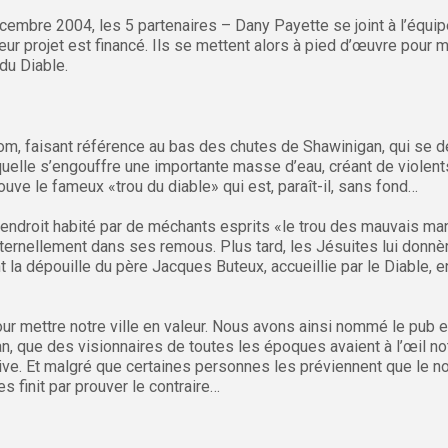
écembre 2004, les 5 partenaires – Dany Payette se joint à l’équipe
leur projet est financé. Ils se mettent alors à pied d’œuvre pour m
du Diable.
, faisant référence au bas des chutes de Shawinigan, qui se 
uelle s’engouffre une importante masse d’eau, créant de violen
ouve le fameux «trou du diable» qui est, paraît-il, sans fond…
endroit habité par de méchants esprits «le trou des mauvais man
ternellement dans ses remous. Plus tard, les Jésuites lui donnè
nt la dépouille du père Jacques Buteux, accueillie par le Diable, 
e pour mettre notre ville en valeur. Nous avons ainsi nommé le pu
, que des visionnaires de toutes les époques avaient à l’œil 
rive. Et malgré que certaines personnes les préviennent que le n
es finit par prouver le contraire…