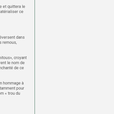
 et quittera le
atérialiser ce
déversent dans
ts remous,
itous», croyant
rent le nom de
enchanté de ce
b en hommage à
notamment pour
om « trou du