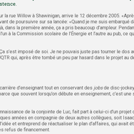
istence.
sur la rue Willow à Shawinigan, arrive le 12 décembre 2005. «Après
vant de poursuivre sur sa lancée: «Quand je me suis embarqué dan
jà, dans la première année, ça a pris beaucoup d’ampleur. Pendan
’un à la Commission scolaire de l’Énergie et l’autre au pub, ce qu
 «Ça s’est imposé de soi. Je ne pouvais juste pas tourner le dos a
’UQTR qui, après être tombé un peu par hasard dans le projet au d
carrière d’enseignant tout en conservant des
jobs
de disc-jockey
ts, parce que souvent lorsqu’on débute en enseignement, c’est un
naissance de la conjointe de Luc, fait part à celui-ci d’un projet 
uelques années en compagnie de deux autres collègues, soit Isaa
dée et entreprend de réactualiser le plan d’affaires, qui avait é
s refus de financement.