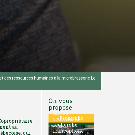
 et des ressources humaines à la microbrasserie Le
On vous
L'UQTR presse
Ottawa de
propose
mieux
Recherche
soutenir la
Copropriétaire
recherche
ement au
francophone
ébécoise, qui