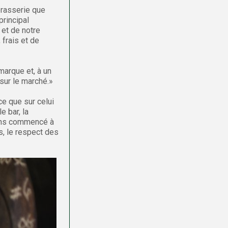
obrasserie que
principal
 et de notre
 frais et de
marque et, à un
sur le marché.»
ce que sur celui
e bar, la
vons commencé à
es, le respect des