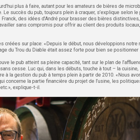
jourd’hui plus à faire, autant pour les amateurs de bières de micr
 Le succès du pub, toujours plein à craquer, s’explique selon le 
 Franck, des idées d’André pour brasser des bières distinctives,
availler sans compromis pour offrir au client des produits locaux,
es créées sur place: «Depuis le début, nous développions notre 
e du Trou du Diable était assez forte pour bien se positionner 
 le pub atteint sa pleine capacité, tant sur le plan de l’affluen
ans cesse. Luc qui, dans les débuts, touche à tout – la cuisine, l
re à la gestion du pub à temps plein à partir de 2010. «Nous a
qui concerne la partie financière du projet de l’usine, les politiqu
c.», explique-t-il.