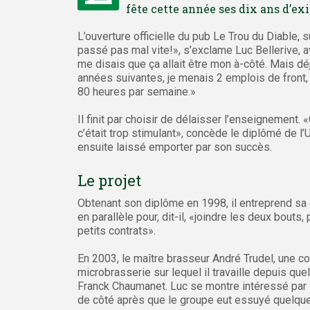
fête cette année ses dix ans d’ex
L’ouverture officielle du pub Le Trou du Diable, 
passé pas mal vite!», s’exclame Luc Bellerive, a
me disais que ça allait être mon à-côté. Mais dé
années suivantes, je menais 2 emplois de front, l
80 heures par semaine.»
Il finit par choisir de délaisser l’enseignement.
c’était trop stimulant», concède le diplômé de l
ensuite laissé emporter par son succès.
Le projet
Obtenant son diplôme en 1998, il entreprend sa 
en parallèle pour, dit-il, «joindre les deux bou
petits contrats».
En 2003, le maître brasseur André Trudel, une con
microbrasserie sur lequel il travaille depuis q
Franck Chaumanet. Luc se montre intéressé par l’i
de côté après que le groupe eut essuyé quelque