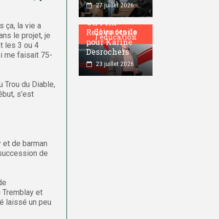
27 juillet 2026
Un Prix
 ça, la vie a
Sciences de
Relève étoile
s le projet, je
l'éducation
pour Karine
t les 3 ou 4
Desrochers
i me faisait 75-
23 juillet 2026
u Trou du Diable,
ébut, s’est
 et de barman
e succession de
de
c Tremblay et
té laissé un peu