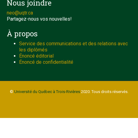
Nous joindre
neo@uqtr.ca
Partagez-nous vos nouvelles!
À propos
Service des communications et des relations avec
les diplômés
Énoncé éditorial
Énoncé de confidentialité
©
Université du Québec à Trois-Rivières
2020. Tous droits réservés.