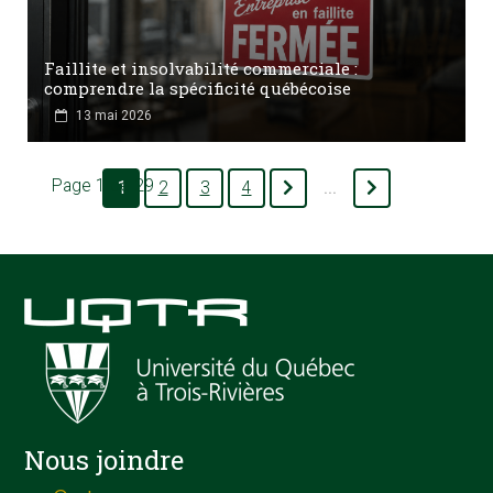
Faillite et insolvabilité commerciale :
comprendre la spécificité québécoise
13 mai 2026
Page 1 de 29
1
2
3
4
...
Nous joindre