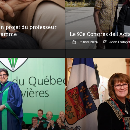
un projet du professeur
gramme
Le 93e Congrès de l’Acfa
12 mai 2026
Jean-Françoi
s