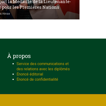
it la Médaille de la Lieutenante-
 pour les Premières Nations
s Hinse
À propos
Service des communications et
des relations avec les diplômés
Énoncé éditorial
Énoncé de confidentialité