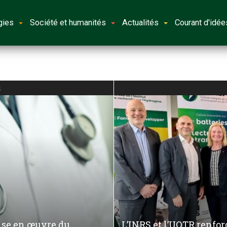
gies
Société et humanités
Actualités
Courant d'idée
s
ise en œuvre du
L’INRS et l’UQTR renfor