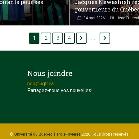
irants pour ses
Jacques Newashish reço
gouverneure du Québec
04 mai 2026
Jean-Françoi
1
2
3
4
...
Nous joindre
neo@uqtr.ca
Partagez-nous vos nouvelles!
©
Université du Québec à Trois-Rivières
2020. Tous droits réservés.