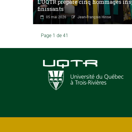
L’UQTR prépare cinq hommages insp
finissants
05 mai 2026
Jean-François Hinse
Page 1 de 41