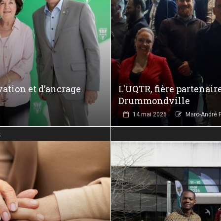
ation et d’ancrage
L'UQTR, fière partenair
Drummondville
14 mai 2026
Marc-André P
s