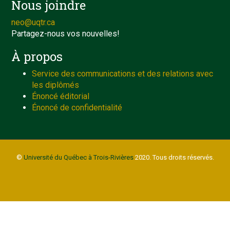
Nous joindre
neo@uqtr.ca
Partagez-nous vos nouvelles!
À propos
Service des communications et des relations avec
les diplômés
Énoncé éditorial
Énoncé de confidentialité
©
Université du Québec à Trois-Rivières
2020. Tous droits réservés.