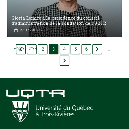
Gloria Lemire à la présidence du conseil
d’administration de la Fondation de l’UQTR
27 janvier 2026
Page 3 de 41
1
2
3
4
5
6
...