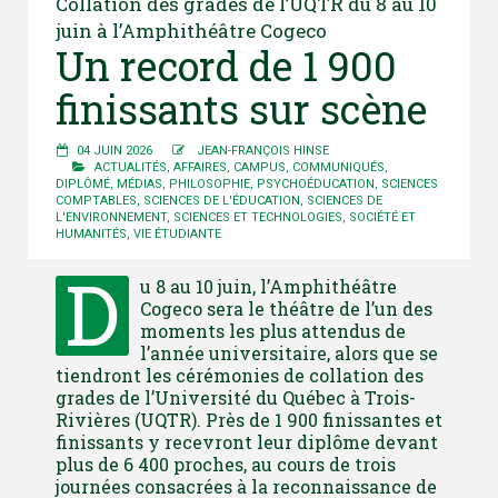
Collation des grades de l’UQTR du 8 au 10
juin à l’Amphithéâtre Cogeco
Un record de 1 900
finissants sur scène
04 JUIN 2026
JEAN-FRANÇOIS HINSE
ACTUALITÉS
,
AFFAIRES
,
CAMPUS
,
COMMUNIQUÉS
,
DIPLÔMÉ
,
MÉDIAS
,
PHILOSOPHIE
,
PSYCHOÉDUCATION
,
SCIENCES
COMPTABLES
,
SCIENCES DE L'ÉDUCATION
,
SCIENCES DE
L'ENVIRONNEMENT
,
SCIENCES ET TECHNOLOGIES
,
SOCIÉTÉ ET
HUMANITÉS
,
VIE ÉTUDIANTE
D
u 8 au 10 juin, l’Amphithéâtre
Cogeco sera le théâtre de l’un des
moments les plus attendus de
l’année universitaire, alors que se
tiendront les cérémonies de collation des
grades de l’Université du Québec à Trois-
Rivières (UQTR). Près de 1 900 finissantes et
finissants y recevront leur diplôme devant
plus de 6 400 proches, au cours de trois
journées consacrées à la reconnaissance de