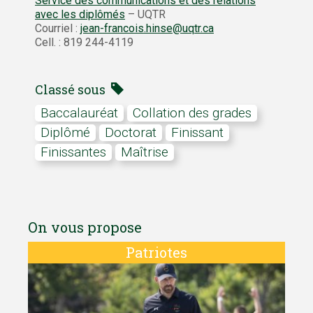
Service des communications et des relations
avec les diplômés
– UQTR
Courriel :
jean-francois.hinse@uqtr.ca
Cell. : 819 244-4119
Classé sous
baccalauréat
Collation des grades
Diplômé
doctorat
finissant
finissantes
maîtrise
On vous propose
Patriotes