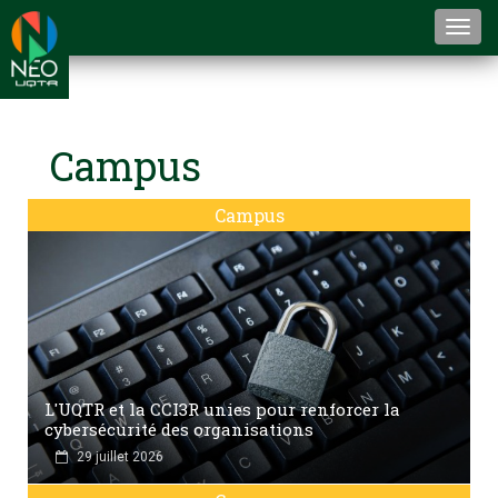
Togg
navi
Campus
Campus
L'UQTR et la CCI3R unies pour renforcer la
cybersécurité des organisations
29 juillet 2026