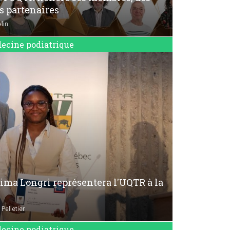
es partenaires
lin
ecine podiatrique
emima Longri représentera l'UQTR à la
Pelletier
ecine podiatrique