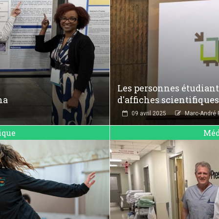
Les personnes étudiante
na
d'affiches scientifique
09 avril 2025
Marc-André P
ique
Méd