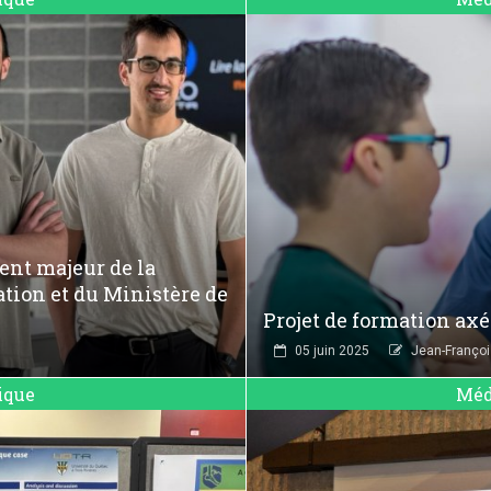
ent majeur de la
tion et du Ministère de
Projet de formation axé
05 juin 2025
Jean-Françoi
ique
Méd