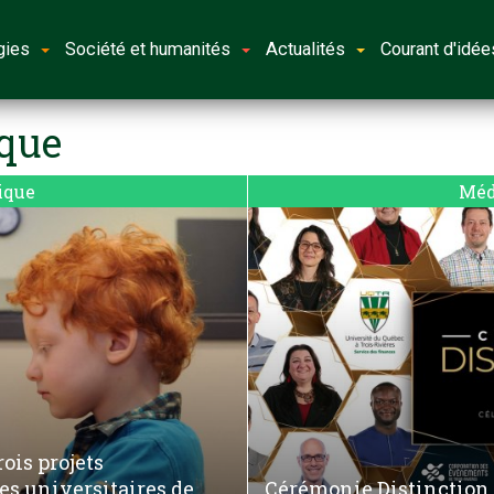
gies
Société et humanités
Actualités
Courant d'idée
ique
ique
Méd
ois projets
es universitaires de
Cérémonie Distinction 