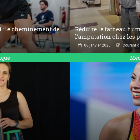
t : le cheminement de
Réduire le fardeau huma
s
l’amputation chez les p
06 janvier 2025
Courant d
ique
Méd