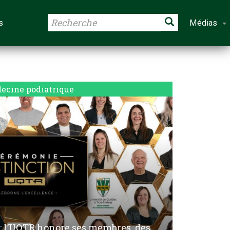
s
Médias
ecine podiatrique
: l’UQTR honore ses membres, des