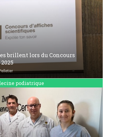
s brillent lors du Concours
s 2025
elletier
ecine podiatrique