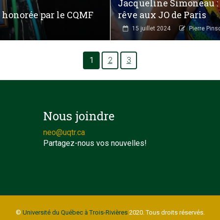
Jacqueline Simoneau : 
y honorée par le CQMF
rêve aux JO de Paris
15 juillet 2024
Pierre Pins
1
2
3
Nous joindre
neo@uqtr.ca
Partagez-nous vos nouvelles!
©
Université du Québec à Trois-Rivières
2020. Tous droits réservés.