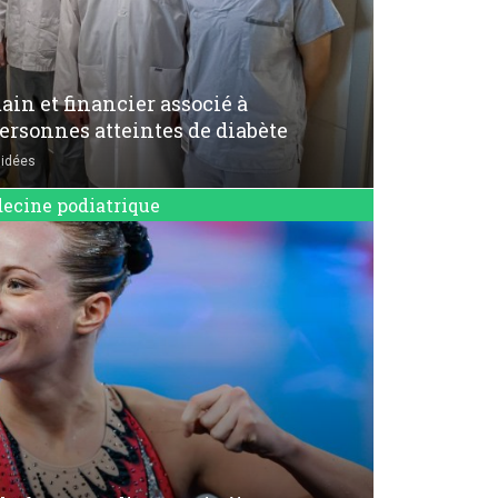
in et financier associé à
ersonnes atteintes de diabète
'idées
ecine podiatrique