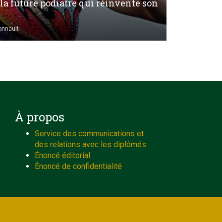
la future podiatre qui réinvente son
onnault
À propos
Service des communications et
des relations avec les diplômés
Énoncé éditorial
Énoncé de confidentialité