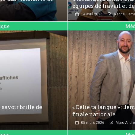
équipes de travail et d
14 avril 2026
Rachel Leme
ique
Méd
 savoir brille de
« Délie ta langue » : J
finale nationale
05 mars 2026
Marc-André 
ique
Méd