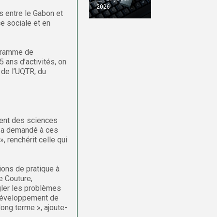
2026
ns entre le Gabon et
e sociale et en
ogramme de
 ans d’activités, on
 de l’UQTR, du
ment des sciences
n a demandé à ces
, renchérit celle qui
ions de pratique à
e Couture,
gler les problèmes
 développement de
ong terme », ajoute-