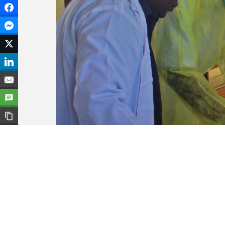
Facebook
Facebook Messenger
Twitter
LinkedIn
Courriel
SMS
Copier le lien
L’expertise de l’UQTR est mise à profit dans les
biologie médicale.
Deuxième phase du projet