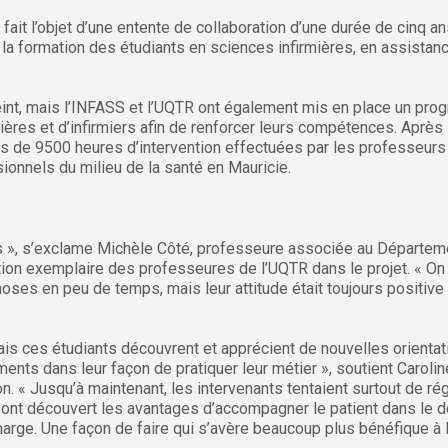
fait l’objet d’une entente de collaboration d’une durée de cinq a
la formation des étudiants en sciences infirmières, en assistanc
tteint, mais l’INFASS et l’UQTR ont également mis en place un pr
ères et d’infirmiers afin de renforcer leurs compétences. Après 5
ès de 9500 heures d’intervention effectuées par les professeurs
ionnels du milieu de la santé en Mauricie.
s », s’exclame Michèle Côté, professeure associée au Départe
pation exemplaire des professeures de l’UQTR dans le projet. « O
es en peu de temps, mais leur attitude était toujours positive »
ais ces étudiants découvrent et apprécient de nouvelles orientat
ments dans leur façon de pratiquer leur métier », soutient Carolin
 « Jusqu’à maintenant, les intervenants tentaient surtout de ré
ls ont découvert les avantages d’accompagner le patient dans le
rge. Une façon de faire qui s’avère beaucoup plus bénéfique à l