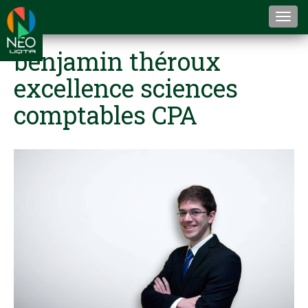
Togg
navi
benjamin théroux
excellence sciences
comptables CPA