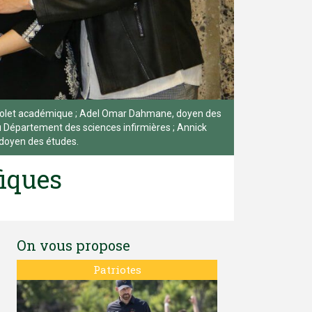
 au volet académique ; Adel Omar Dahmane, doyen des
au Département des sciences infirmières ; Annick
u doyen des études.
fiques
On vous propose
Patriotes