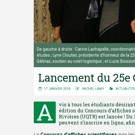
De gauche à droite : Carine Lachapelle, coordonnatr
études ; Lyne Cloutier, présidente d’honneur de la 2
Gélinas, soutien au volet logistique ; et Lucie Bois
Lancement du 25e C
17 JANVIER 2018
MICHEL LAMY
ACTUALITÉ
A
vis à tous les étudiants désirant
édition du Concours d’affiches s
Rivières (UQTR) est lancée ! Du 1
peuvent s’inscrire en ligne, afi
Le
Concours d’affiches scientifiques
aura lie