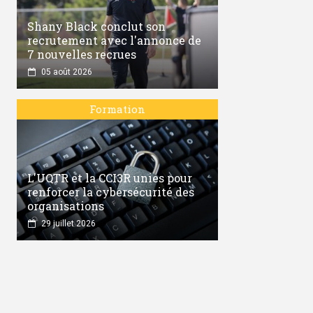
Shany Black conclut son
recrutement avec l'annonce de
7 nouvelles recrues
05 août 2026
Formation
L'UQTR et la CCI3R unies pour
renforcer la cybersécurité des
organisations
29 juillet 2026