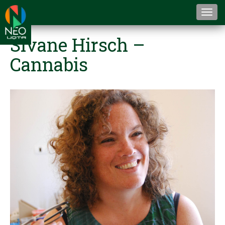
Togg
navi
Sivane Hirsch –
Cannabis