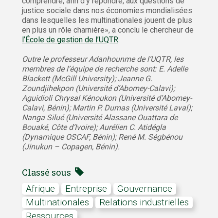
comprendre, afin d’y répondre, aux questions de
justice sociale dans nos économies mondialisées
dans lesquelles les multinationales jouent de plus
en plus un rôle charnière», a conclu le chercheur de
l’École de gestion de l’UQTR
.
Outre le professeur Adanhounme de l’UQTR, les
membres de l’équipe de recherche sont: E. Adelle
Blackett (McGill University); Jeanne G.
Zoundjihekpon (Université d’Abomey-Calavi);
Aguidioli Chrysal Kénoukon (Université d’Abomey-
Calavi, Bénin); Martin P. Dumas (Université Laval);
Nanga Silué (Université Alassane Ouattara de
Bouaké, Côte d’Ivoire); Aurélien C. Atidégla
(Dynamique OSCAF, Bénin); René M. Ségbénou
(Jinukun – Copagen, Bénin).
Classé sous
afrique
Entreprise
gouvernance
multinationales
relations industrielles
ressources