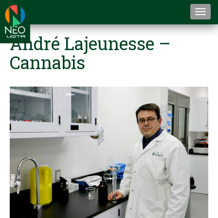
Togg
navi
André Lajeunesse –
Cannabis