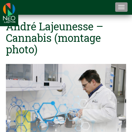
Togg
navi
André Lajeunesse –
Cannabis (montage
photo)