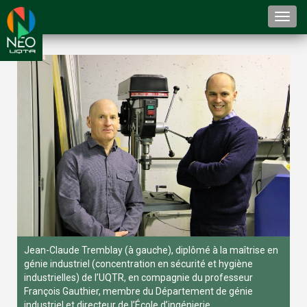
Togg
navi
Jean-Claude Tremblay (à gauche), diplômé à la maîtrise en
génie industriel (concentration en sécurité et hygiène
industrielles) de l’UQTR, en compagnie du professeur
François Gauthier, membre du Département de génie
industriel et directeur de l’École d’ingénierie.