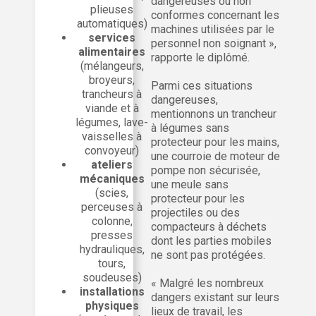
dangereuses ou non
plieuses
conformes concernant les
automatiques)
machines utilisées par le
services
personnel non soignant »,
alimentaires
rapporte le diplômé.
(mélangeurs,
broyeurs,
Parmi ces situations
trancheurs à
dangereuses,
viande et à
mentionnons un trancheur
légumes, lave-
à légumes sans
vaisselles à
protecteur pour les mains,
convoyeur)
une courroie de moteur de
ateliers
pompe non sécurisée,
mécaniques
une meule sans
(scies,
protecteur pour les
perceuses à
projectiles ou des
colonne,
compacteurs à déchets
presses
dont les parties mobiles
hydrauliques,
ne sont pas protégées.
tours,
soudeuses)
« Malgré les nombreux
installations
dangers existant sur leurs
physiques
lieux de travail, les