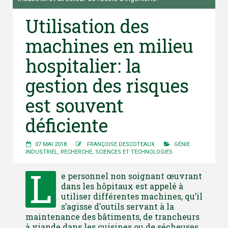
Utilisation des
machines en milieu
hospitalier: la
gestion des risques
est souvent
déficiente
07 MAI 2018
FRANÇOISE DESCOTEAUX
GÉNIE
INDUSTRIEL
,
RECHERCHE
,
SCIENCES ET TECHNOLOGIES
L
e personnel non soignant œuvrant
dans les hôpitaux est appelé à
utiliser différentes machines, qu’il
s’agisse d’outils servant à la
maintenance des bâtiments, de trancheurs
à viande dans les cuisines ou de sécheuses