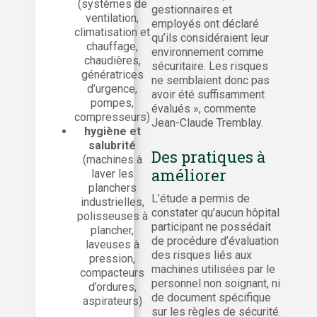
(systèmes de
gestionnaires et
ventilation,
employés ont déclaré
climatisation et
qu’ils considéraient leur
chauffage,
environnement comme
chaudières,
sécuritaire. Les risques
génératrices
ne semblaient donc pas
d’urgence,
avoir été suffisamment
pompes,
évalués », commente
compresseurs)
Jean-Claude Tremblay.
hygiène et
salubrité
Des pratiques à
(machines à
améliorer
laver les
planchers
L’étude a permis de
industrielles,
constater qu’aucun hôpital
polisseuses à
participant ne possédait
plancher,
de procédure d’évaluation
laveuses à
des risques liés aux
pression,
machines utilisées par le
compacteurs
personnel non soignant, ni
d’ordures,
de document spécifique
aspirateurs)
sur les règles de sécurité.