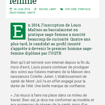
femme
05 JUIN 2018
MICHEL LAMY
DIPLÔMÉ
,
PRATIQUE
SAGE-FEMME
,
SANTÉ
E
n 2014, l’inscription de Louis
Maltais au baccalauréat en
pratique sage-femme a suscité
beaucoup de curiosité. Quatre ans
plus tard, le candidat au profil inusité
s’apprête à devenir le premier homme sage-
femme diplômé par l’UQTR.
Bien qu’il ait terminé son internat depuis la fin du
mois d’avril, Louis pourra continuer de prodiguer
des soins aux futures mamans de la Maison des
naissances Colette-Julien. L’établissement de
santé de Mont-Joli l’a en effet engagé pour la
durée de l’été. Une belle marque de confiance.
« J’ai réussi à faire ma place dans ce milieu de
travail. Bien sûr, je dois me conformer au modèle et
aux exigences du réseau de la santé, mais d’un