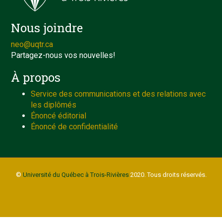
Nous joindre
neo@uqtr.ca
Partagez-nous vos nouvelles!
À propos
Service des communications et des relations avec
les diplômés
Énoncé éditorial
Énoncé de confidentialité
©
Université du Québec à Trois-Rivières
2020. Tous droits réservés.