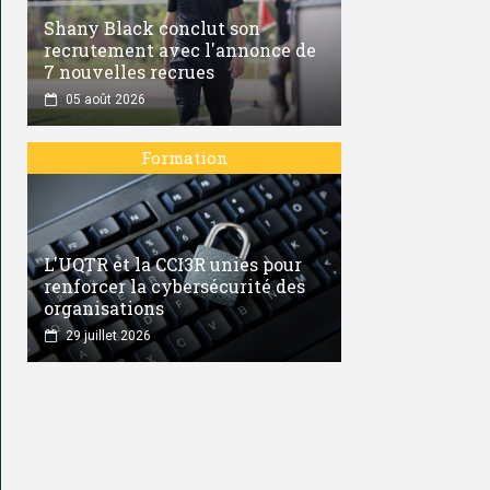
Shany Black conclut son
recrutement avec l'annonce de
7 nouvelles recrues
05 août 2026
Formation
L'UQTR et la CCI3R unies pour
renforcer la cybersécurité des
organisations
29 juillet 2026