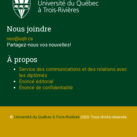
Nous joindre
neo@uqtr.ca
Partagez-nous vos nouvelles!
À propos
Service des communications et des relations avec
les diplômés
Énoncé éditorial
Énoncé de confidentialité
©
Université du Québec à Trois-Rivières
2020. Tous droits réservés.