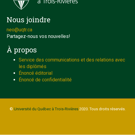
Nous joindre
neo@uqtr.ca
Partagez-nous vos nouvelles!
À propos
Service des communications et des relations avec
les diplômés
Énoncé éditorial
Énoncé de confidentialité
©
Université du Québec à Trois-Rivières
2020. Tous droits réservés.