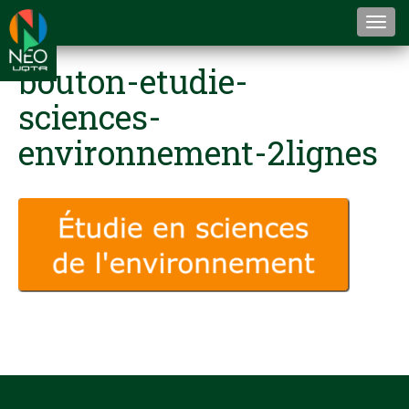
Togg
navi
bouton-etudie-
sciences-
environnement-2lignes