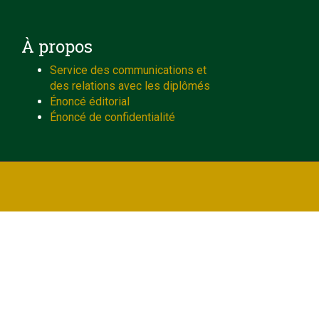
À propos
Service des communications et
des relations avec les diplômés
Énoncé éditorial
Énoncé de confidentialité