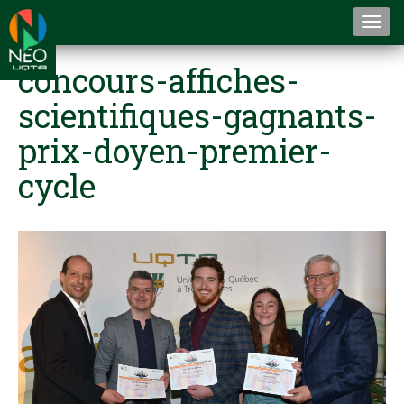
Togg
navi
concours-affiches-
scientifiques-gagnants-
prix-doyen-premier-
cycle