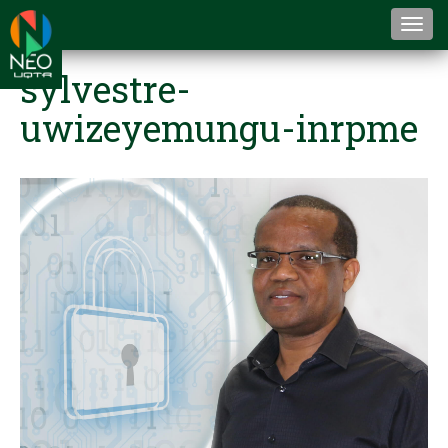
Togg
navi
sylvestre-
uwizeyemungu-inrpme