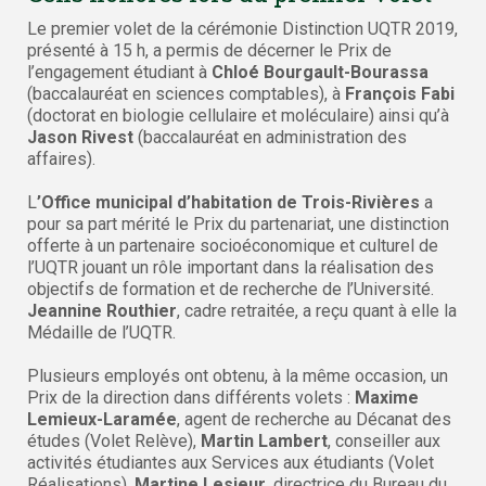
Le premier volet de la cérémonie Distinction UQTR 2019,
présenté à 15 h, a permis de décerner le Prix de
l’engagement étudiant à
Chloé Bourgault-Bourassa
(baccalauréat en sciences comptables), à
François Fabi
(doctorat en biologie cellulaire et moléculaire) ainsi qu’à
Jason Rivest
(baccalauréat en administration des
affaires).
L
’Office municipal d’habitation de Trois-Rivières
a
pour sa part mérité le Prix du partenariat, une distinction
offerte à un partenaire socioéconomique et culturel de
l’UQTR jouant un rôle important dans la réalisation des
objectifs de formation et de recherche de l’Université.
Jeannine Routhier
, cadre retraitée, a reçu quant à elle la
Médaille de l’UQTR.
Plusieurs employés ont obtenu, à la même occasion, un
Prix de la direction dans différents volets :
Maxime
Lemieux-Laramée
, agent de recherche au Décanat des
études (Volet Relève),
Martin Lambert
, conseiller aux
activités étudiantes aux Services aux étudiants (Volet
Réalisations),
Martine Lesieur
, directrice du Bureau du