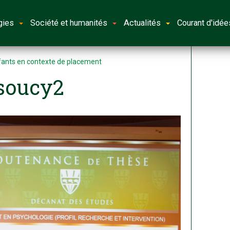
gies
Société et humanités
Actualités
Courant d'idée
fants en contexte de placement
soucy2