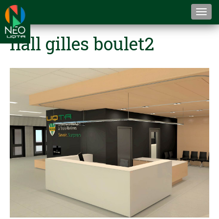
Togg
navi
hall gilles boulet2