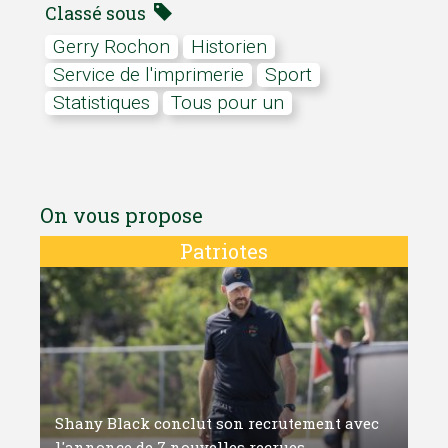
Classé sous
Gerry Rochon
historien
Service de l'imprimerie
Sport
statistiques
Tous pour un
On vous propose
Patriotes
Shany Black conclut son recrutement avec
l'annonce de 7 nouvelles recrues