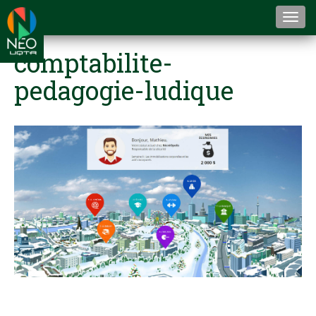
Togg
navi
comptabilite-
pedagogie-ludique