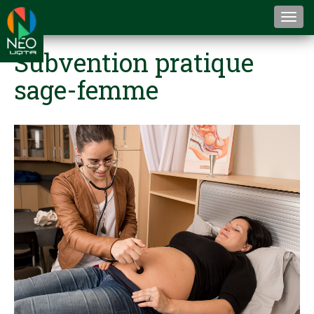
Togg
navi
Subvention pratique
sage-femme