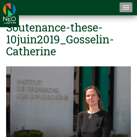
Togg
navi
Soutenance-these-
10juin2019_Gosselin-
Catherine