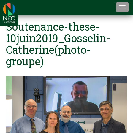
Togg
navi
Soutenance-these-
10juin2019_Gosselin-
Catherine(photo-
groupe)