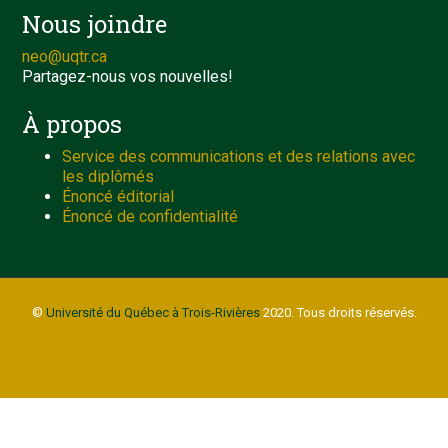
Nous joindre
neo@uqtr.ca
Partagez-nous vos nouvelles!
À propos
Service des communications et des relations avec
les diplômés
Énoncé éditorial
Énoncé de confidentialité
©
Université du Québec à Trois-Rivières
2020. Tous droits réservés.