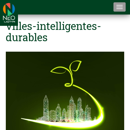
Togg
navi
villes-intelligentes-
durables