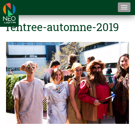
Togg
navi
rentree-automne-2019