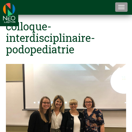
Togg
navi
colloque-
interdisciplinaire-
podopediatrie