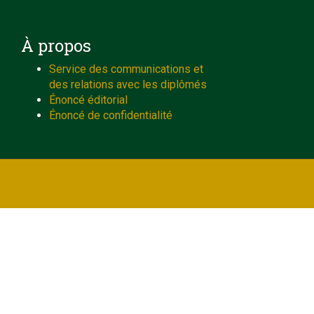
À propos
Service des communications et
des relations avec les diplômés
Énoncé éditorial
Énoncé de confidentialité