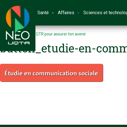
Santé
Affaires
Sciences et technolo
Accueil
Choisir l’UQTR pour assurer ton avenir
button_etudie-en-comm