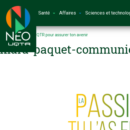
Santé
Affaires
Sciences et technolo
Accueil
Choisir l’UQTR pour assurer ton avenir
klara-paquet-communic