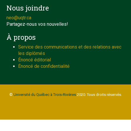
Nous joindre
neo@uqtr.ca
Partagez-nous vos nouvelles!
À propos
Service des communications et des relations avec
les diplômés
Énoncé éditorial
Énoncé de confidentialité
©
Université du Québec à Trois-Rivières
2020. Tous droits réservés.