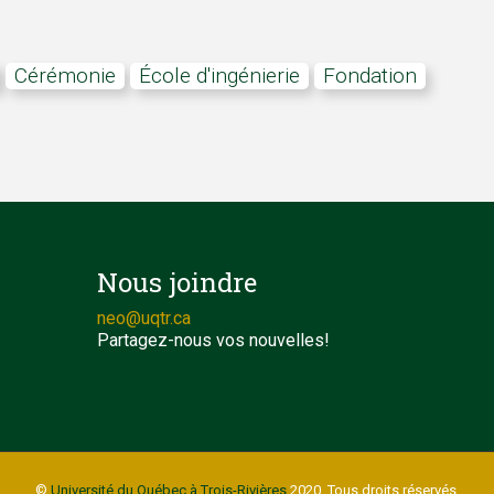
cérémonie
École d'ingénierie
Fondation
Nous joindre
neo@uqtr.ca
Partagez-nous vos nouvelles!
©
Université du Québec à Trois-Rivières
2020. Tous droits réservés.