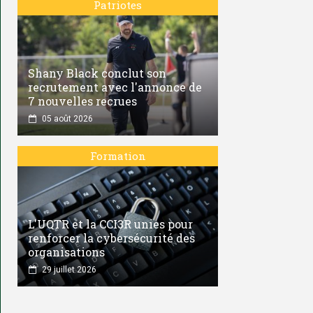
Patriotes
Shany Black conclut son
recrutement avec l'annonce de
7 nouvelles recrues
05 août 2026
Formation
L'UQTR et la CCI3R unies pour
renforcer la cybersécurité des
organisations
29 juillet 2026