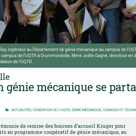
 Roy, ingénieur au Département de génie mécanique au campus de l’U
campus de l’UQTR à Drummondville, Mme Joëlle Gagné, directrice en d
ndation de l’UQTR.
lle
n génie mécanique se parta
ACTUALITÉS
,
FONDATION DE L'UQTR
,
GÉNIE MÉCANIQUE
,
SCIENCES ET TECHN
cérémonie de remise des bourses d’accueil Kruger pour
its au programme coopératif de génie mécanique, au