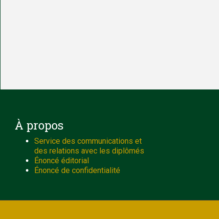
À propos
Service des communications et
des relations avec les diplômés
Énoncé éditorial
Énoncé de confidentialité