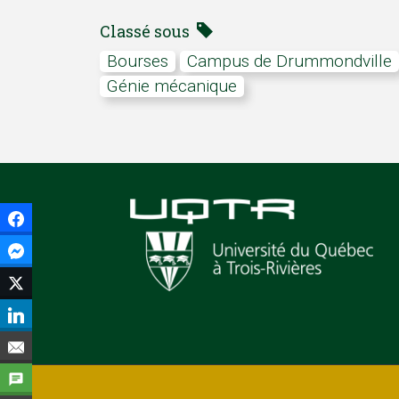
Classé sous
bourses
campus de Drummondville
génie mécanique
Facebook
Facebook Messenger
Twitter
LinkedIn
Courriel
SMS