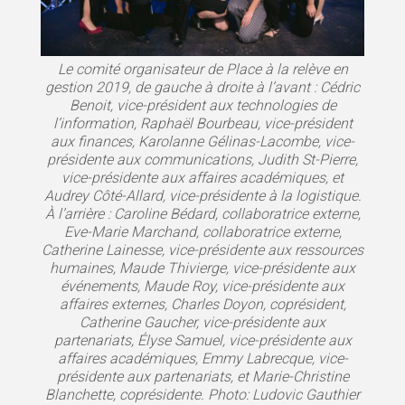
Le comité organisateur de Place à la relève en
gestion 2019, de gauche à droite à l’avant : Cédric
Benoit, vice-président aux technologies de
l’information, Raphaël Bourbeau, vice-président
aux finances, Karolanne Gélinas-Lacombe, vice-
présidente aux communications, Judith St-Pierre,
vice-présidente aux affaires académiques, et
Audrey Côté-Allard, vice-présidente à la logistique.
À l’arrière : Caroline Bédard, collaboratrice externe,
Eve-Marie Marchand, collaboratrice externe,
Catherine Lainesse, vice-présidente aux ressources
humaines, Maude Thivierge, vice-présidente aux
événements, Maude Roy, vice-présidente aux
affaires externes, Charles Doyon, coprésident,
Catherine Gaucher, vice-présidente aux
partenariats, Élyse Samuel, vice-présidente aux
affaires académiques, Emmy Labrecque, vice-
présidente aux partenariats, et Marie-Christine
Blanchette, coprésidente. Photo: Ludovic Gauthier