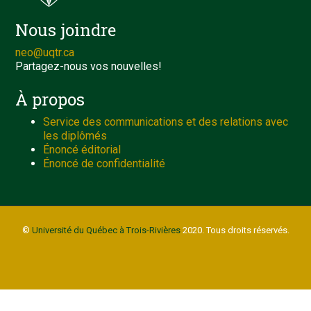
Nous joindre
neo@uqtr.ca
Partagez-nous vos nouvelles!
À propos
Service des communications et des relations avec
les diplômés
Énoncé éditorial
Énoncé de confidentialité
©
Université du Québec à Trois-Rivières
2020. Tous droits réservés.