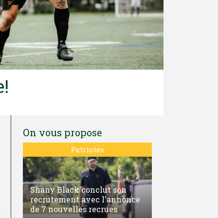
e!
On vous propose
Patriotes
Shany Black conclut son
recrutement avec l'annonce
de 7 nouvelles recrues
d