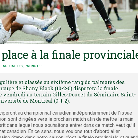
lace à la finale provincial
ACTUALITÉS
,
PATRIOTES
gulière et classée au sixième rang du palmarès des
roupe de Shany Black (10-2-0) disputera la finale
e vendredi au terrain Gilles-Doucet du Séminaire Saint-
niversité de Montréal (9-1-2).
rticiperont au championnat canadien indépendamment de l’issue
tion sont dirigées vers le prochain match afin de mettre la main
esprit dans lequel nous souhaitons entrer dans ce match veut qu’il
nat canadien. En ce sens, nous voulons tout d’abord aller
haine étape dans notre saison, c’est la finale provinciale et quan