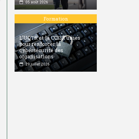
05 août 2026
Formation
L'UQTR et la CCI3R unies
pour renforcer la
cybersécurité des
organisations
29 juillet 2026