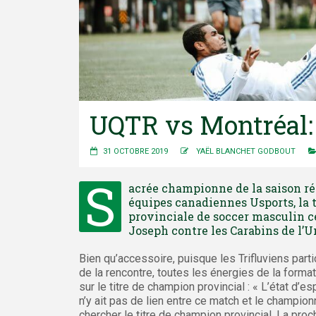
UQTR vs Montréal: p
31 OCTOBRE 2019
YAËL BLANCHET GODBOUT
S
acrée championne de la saison ré
équipes canadiennes Usports, la t
provinciale de soccer masculin c
Joseph contre les Carabins de l’U
Bien qu’accessoire, puisque les Trifluviens pa
de la rencontre, toutes les énergies de la forma
sur le titre de champion provincial : « L’état d’
n’y ait pas de lien entre ce match et le champion
chercher le titre de champion provincial. La proc