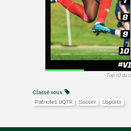
Top 10 du c
Classé sous
Patriotes UQTR
soccer
Usports