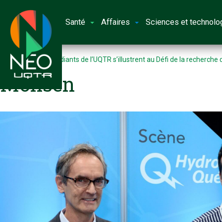
Santé
Affaires
Sciences et technolo
Accueil
Deux étudiants de l’UQTR s’illustrent au Défi de la recherch
Mohsen