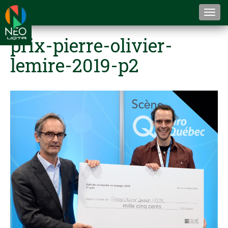
Togg
navi
prix-pierre-olivier-
lemire-2019-p2