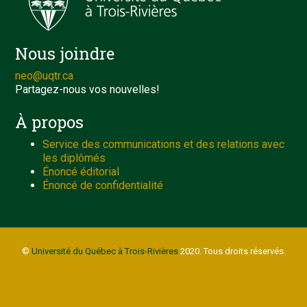
Nous joindre
neo@uqtr.ca
Partagez-nous vos nouvelles!
À propos
Service des communications et des relations avec
les diplômés
Énoncé éditorial
Énoncé de confidentialité
©
Université du Québec à Trois-Rivières
2020. Tous droits réservés.