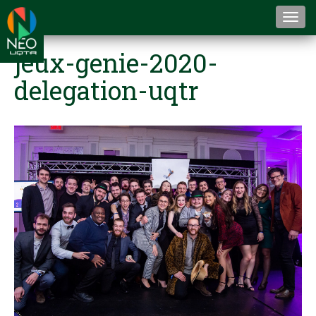
Togg
navi
jeux-genie-2020-
delegation-uqtr