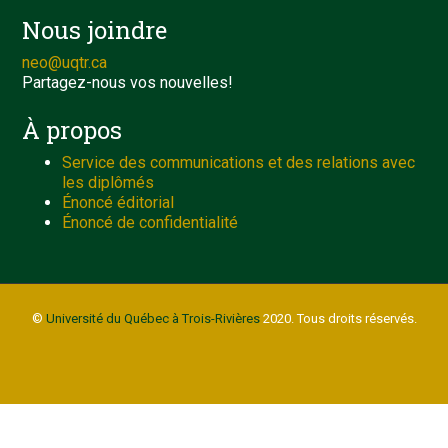
Nous joindre
neo@uqtr.ca
Partagez-nous vos nouvelles!
À propos
Service des communications et des relations avec
les diplômés
Énoncé éditorial
Énoncé de confidentialité
©
Université du Québec à Trois-Rivières
2020. Tous droits réservés.