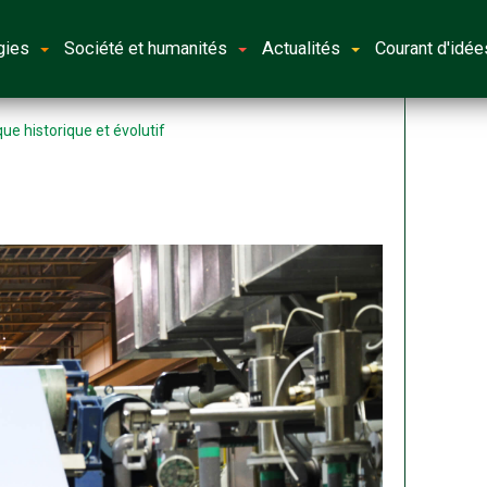
gies
Société et humanités
Actualités
Courant d'idée
e historique et évolutif